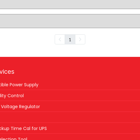
1
vices
tible Power Supply
ity Control
Voltage Regulator
ckup Time Cal for UPS
lection Tool