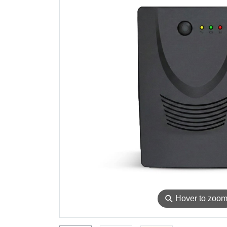
⚲
Hover to zoo