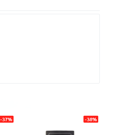
-37%
-38%