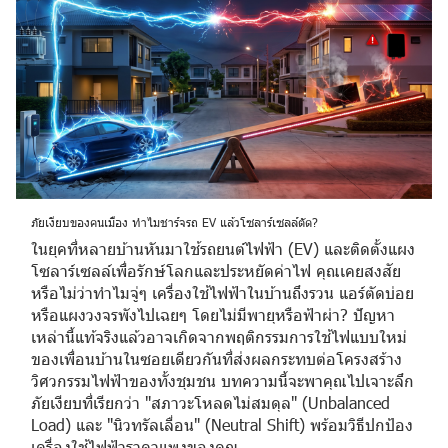
ภัยเงียบของคนเมือง ทำไมชาร์จรถ EV แล้วโซลาร์เซลล์ตัด?
ในยุคที่หลายบ้านหันมาใช้รถยนต์ไฟฟ้า (EV) และติดตั้งแผง
โซลาร์เซลล์เพื่อรักษ์โลกและประหยัดค่าไฟ คุณเคยสงสัย
หรือไม่ว่าทำไมจู่ๆ เครื่องใช้ไฟฟ้าในบ้านถึงรวน แอร์ตัดบ่อย
หรือแผงวงจรพังไปเฉยๆ โดยไม่มีพายุหรือฟ้าผ่า? ปัญหา
เหล่านี้แท้จริงแล้วอาจเกิดจากพฤติกรรมการใช้ไฟแบบใหม่
ของเพื่อนบ้านในซอยเดียวกันที่ส่งผลกระทบต่อโครงสร้าง
วิศวกรรมไฟฟ้าของทั้งชุมชน บทความนี้จะพาคุณไปเจาะลึก
ภัยเงียบที่เรียกว่า "สภาวะโหลดไม่สมดุล" (Unbalanced
Load) และ "นิวทรัลเลื่อน" (Neutral Shift) พร้อมวิธีปกป้อง
เครื่องใช้ไฟฟ้าราคาแพงของคุณ