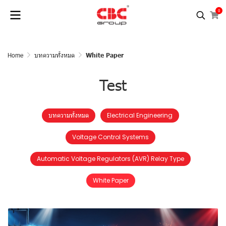
0
Home
บทความทั้งหมด
White Paper
Test
บทความทั้งหมด
Electrical Engineering
Voltage Control Systems
Automatic Voltage Regulators (AVR) Relay Type
White Paper